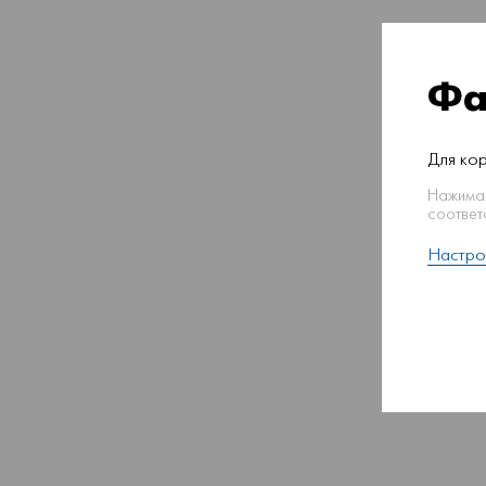
Фа
Для ко
Нажимая
соответ
Настро