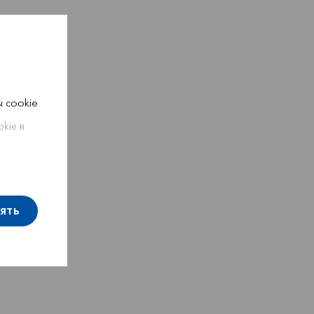
 cookie
kie в
ять