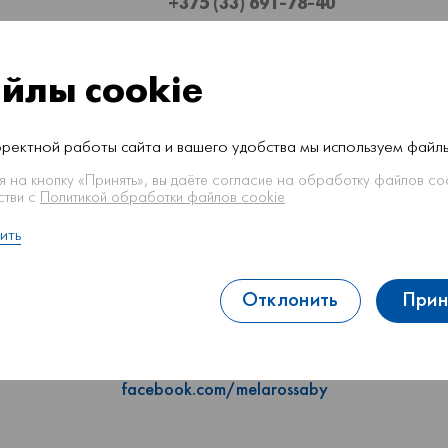
+375 (33) 691-78-40
График работы летом:
йлы cookie
Пн-Пт: 09:00 - 18:00
Сб-Вс: выходной
рректной работы сайта и вашего удобства мы используем файлы
График работы в учебном году:
 на кнопку «Принять», вы даёте согласие на обработку файлов coo
стви с
Политикой обработки файлов cookie
Ежедневно: 09:00 - 18:00
ить
Обед плавающий (звоните)
Отклонить
Прин
vk.com/melarossaby
instagram.com/melarossaby/
facebook.com/melarossaby