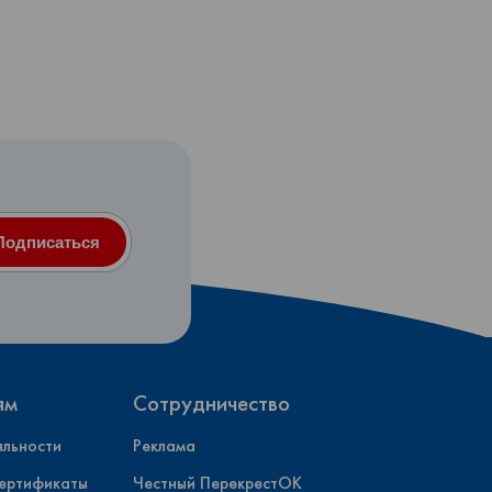
Подписаться
ям
Сотрудничество
яльности
Реклама
ертификаты
Честный ПерекрестОК