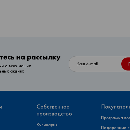
есь на рассылку
ми о всех наших
льных акциях
и
Собственное
Покупател
производство
Программа ло
Кулинария
Подарочные с