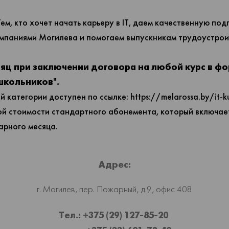
 Тем, кто хочет начать карьеру в IT, даем качественную п
омпаниями Могилева и помогаем выпускникам трудоустрои
сяц при заключении договора на любой курс в фо
школьников".
й категории доступен по ссылке:
https://melarossa.by/it-k
ой стоимости стандартного абонемента, который включает
арного месяца.
Адрес:
г. Могилев,
пер. Пожарный, д.9, офис 408
Тел.: +375 (29) 127-85-20