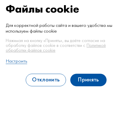
Файлы cookie
МЕНЮ
Для корректной работы сайта и вашего удобства мы
Акции
используем файлы cookie
Нажимая на кнопку «Принять», вы даёте согласие на
Главная
/
Акции
обработку файлов cookie в соответстви с
Политикой
обработки файлов cookie
Настроить
Отклонить
Принять